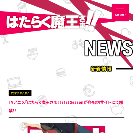
MENU
は
は
NEWS
た
た
TOP
ら
ら
く
く
NEWS
魔
魔
王
王
新着情報
さ
さ
ON AIR
ま
ま
！
！
INTRODUCTION
！
！
2023.07.07
STORY
TVアニメ「はたらく魔王さま！！」1st Seasonが各配信サイトにて解
NAVIGATION
CHARACTER
禁！！
STAFF/CAST
MUSIC