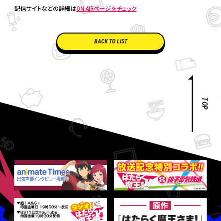
配信サイトなどの詳細は
ON AIRページをチェック
BACK TO LIST
TOP
ア
ニ
メ