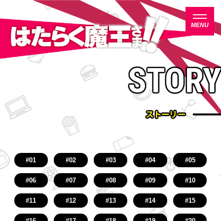
MENU
は
は
STORY
た
た
TOP
ら
ら
く
く
NEWS
魔
魔
王
王
ストーリー
さ
さ
ON AIR
ま
ま
！
！
INTRODUCTION
！
！
STORY
#01
#02
#03
#04
#05
NAVIGATION
CHARACTER
#06
#07
#08
#09
#10
STAFF/CAST
#11
#12
#13
#14
#15
MUSIC
#16
#17
#18
#19
#20