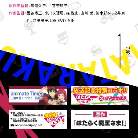
総作画監督
鶴窪久子、二宮奈那子
作画監督
蟹谷憲正、小川玖理周、森 悦史、山崎 愛、笹木彩李、松井京
介、野澤陽子、LEE SANG-MIN
TOP
ア
ニ
メ
公
式
T