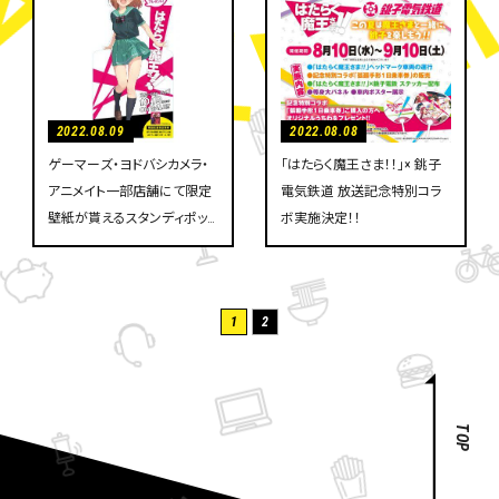
2022.08.09
2022.08.08
ゲーマーズ・ヨドバシカメラ・
「はたらく魔王さま！！」× 銚子
アニメイト一部店舗にて限定
電気鉄道 放送記念特別コラ
壁紙が貰えるスタンディポッ
ボ実施決定！！
プを展示！
H
A
T
1
2
A
R
A
K
U
M
TOP
A
O
U