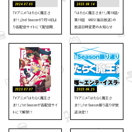
2024.07.05
2023.08.14
MOVIE
TVアニメ「はたらく魔王さ
「はたらく魔王さま！！」第18話・
Blu-ray
ま！！」2nd Seasonが7月14日よ
第19話 MBS（毎日放送）の
り各配信サイトにて配信開
放送日時変更のお知らせ
SPECIAL
始！！
ANIMATION 1st
2023.07.07
2023.06.25
TVアニメ「はたらく魔王さ
TVアニメ「はたらく魔王さ
ま！！」1st Seasonが各配信サイ
ま！！」1st Season振り返りSP放
トにて解禁！！
送決定！！