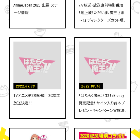
AnimeJapan 2023 出展・ステ
7/7放送・放送直前特別番組
ージ情報
「地上波！ただいま、魔王さま
～！」 ディレクターズカット版
YouTube公開決定
2022.09.30
2022.09.16
TVアニメ第2期続編 2023年
「はたらく魔王さま！！」Blu-ray
放送決定！！
発売記念！ サイン入り台本プ
レゼントキャンペーン実施決
定！