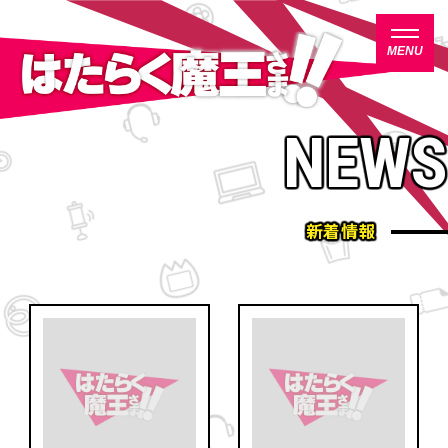
MENU
は
は
NEWS
た
た
TOP
ら
ら
く
く
NEWS
魔
魔
王
王
新着情報
さ
さ
ON AIR
ま
ま
！
！
INTRODUCTION
！
！
STORY
NAVIGATION
CHARACTER
STAFF/CAST
MUSIC